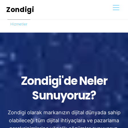
İçeriğe
Men
Zondigi
atla
Hizmetler
Zondigi'de Neler
Sunuyoruz?
Zondigi olarak markanızın dijital dünyada sahip
olabileceği tüm dijital ihtiyaçlara ve pazarlama