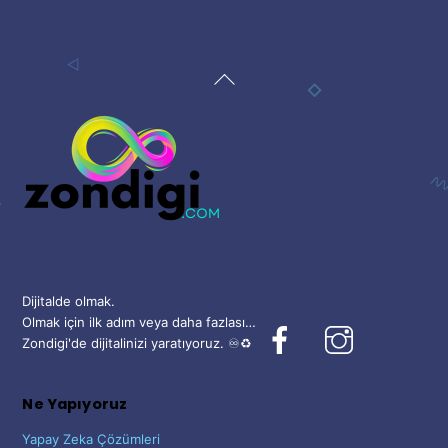
En
üst
seviyeye
çık
Dijitalde olmak.
Olmak için ilk adım veya daha fazlası…
Facebook
Instagram
Zondigi'de dijitalinizi yaratıyoruz. ♾️♻️
Ne Yapıyoruz
Yapay Zeka Çözümleri